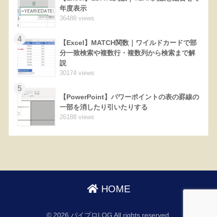
年度表示
36488 views
4
【Excel】MATCH関数｜ワイルドカードで部
分一致検索や複数行・複数列から検索まで解
説
30174 views
5
【PowerPoint】パワーポイントの表の罫線の
一部を消したり引いたりする
26188 views
HOME
© 2026 バイプロLOG All rights reserved.