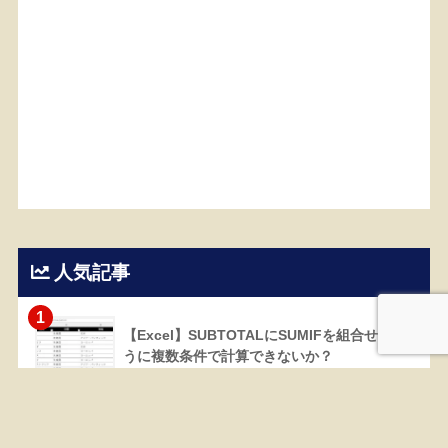
人気記事
1
【Excel】SUBTOTALにSUMIFを組合せるよ
うに複数条件で計算できないか？
81318 views
2
【Excel】棒グラフと積み上げ棒グラフを並べ