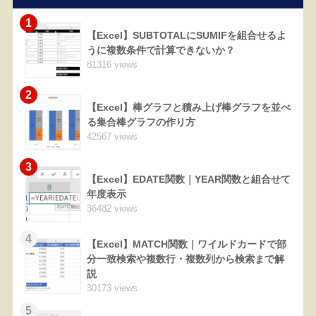
1
【Excel】SUBTOTALにSUMIFを組合せるよ
うに複数条件で計算できないか？
81316 views
2
【Excel】棒グラフと積み上げ棒グラフを並べ
る集合棒グラフの作り方
42567 views
3
【Excel】EDATE関数｜YEAR関数と組合せて
年度表示
36482 views
4
【Excel】MATCH関数｜ワイルドカードで部
分一致検索や複数行・複数列から検索まで解
説
30173 views
5