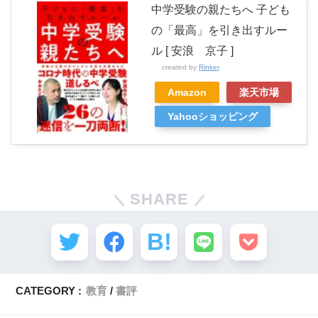
中学受験の親たちへ 子ども
の「最高」を引き出すルー
ル [ 安浪 京子 ]
created by
Rinker
Amazon
楽天市場
Yahooショッピング
SHARE
CATEGORY :
教育
書評