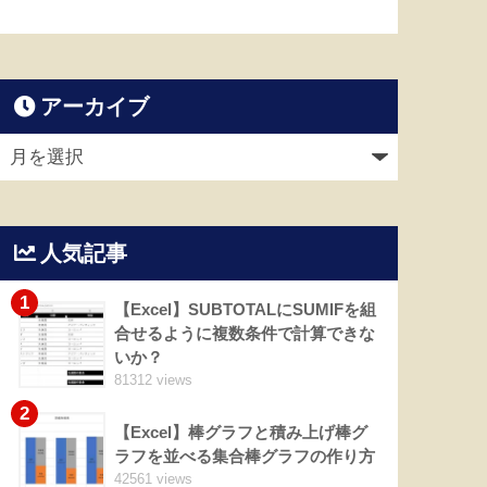
アーカイブ
人気記事
1
【Excel】SUBTOTALにSUMIFを組
合せるように複数条件で計算できな
いか？
81312 views
2
【Excel】棒グラフと積み上げ棒グ
ラフを並べる集合棒グラフの作り方
42561 views