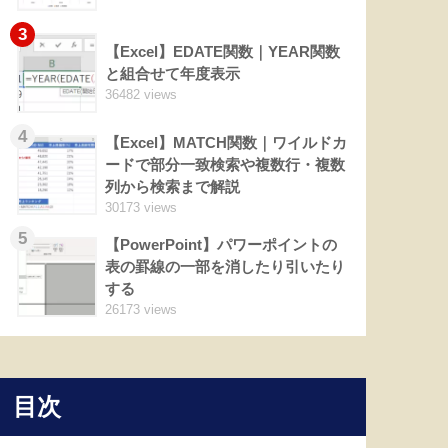
3
【Excel】EDATE関数｜YEAR関数
と組合せて年度表示
36482 views
4
【Excel】MATCH関数｜ワイルドカ
ードで部分一致検索や複数行・複数
列から検索まで解説
30173 views
5
【PowerPoint】パワーポイントの
表の罫線の一部を消したり引いたり
する
26173 views
目次