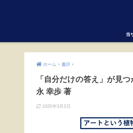
当
ホーム
書評
「自分だけの答え」が見つか
永 幸歩 著
2025年3月2日