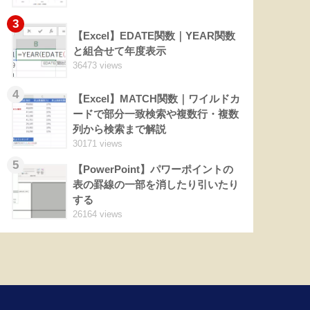
3
【Excel】EDATE関数｜YEAR関数
と組合せて年度表示
36473 views
4
【Excel】MATCH関数｜ワイルドカ
ードで部分一致検索や複数行・複数
列から検索まで解説
30171 views
5
【PowerPoint】パワーポイントの
表の罫線の一部を消したり引いたり
する
26164 views