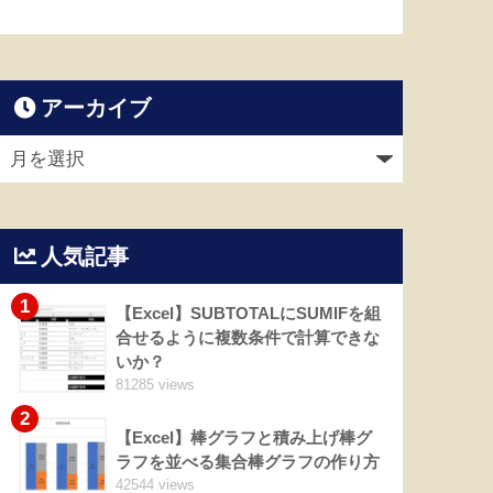
アーカイブ
人気記事
1
【Excel】SUBTOTALにSUMIFを組
合せるように複数条件で計算できな
いか？
81285 views
2
【Excel】棒グラフと積み上げ棒グ
ラフを並べる集合棒グラフの作り方
42544 views