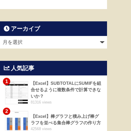
アーカイブ
人気記事
1
【Excel】SUBTOTALにSUMIFを組
合せるように複数条件で計算できな
いか？
81316 views
2
【Excel】棒グラフと積み上げ棒グ
ラフを並べる集合棒グラフの作り方
42568 views