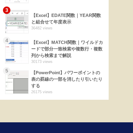
3
【Excel】EDATE関数｜YEAR関数
と組合せて年度表示
36482 views
4
【Excel】MATCH関数｜ワイルドカ
ードで部分一致検索や複数行・複数
列から検索まで解説
30173 views
5
【PowerPoint】パワーポイントの
表の罫線の一部を消したり引いたり
する
26175 views