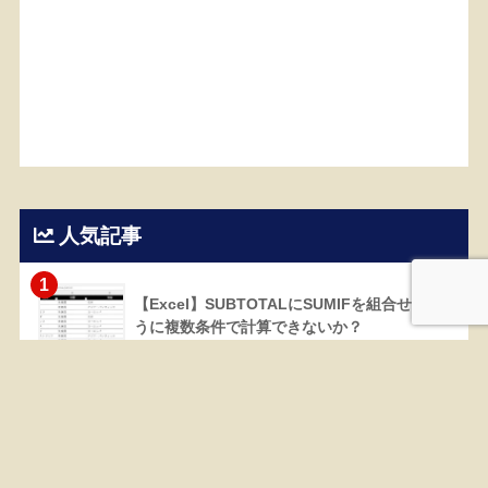
人気記事
1
【Excel】SUBTOTALにSUMIFを組合せるよ
うに複数条件で計算できないか？
81318 views
2
【Excel】棒グラフと積み上げ棒グラフを並べ
る集合棒グラフの作り方
42573 views