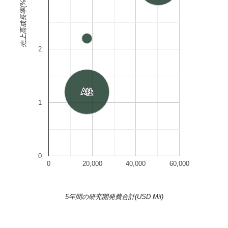
売上高成長率(%)
2
A社
A社
1
0
0
20,000
40,000
60,000
5年間の研究開発費合計(USD Mil)