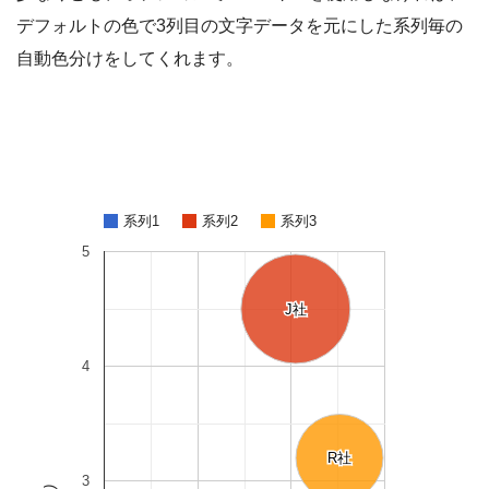
デフォルトの色で3列目の文字データを元にした系列毎の
自動色分けをしてくれます。
系列1
系列2
系列3
5
J社
J社
4
R社
R社
3