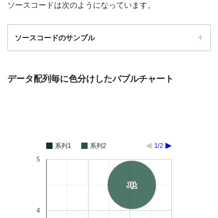
ソースコードは次のようになっています。
ソースコードのサンプル
データ配列毎に色分けしたバブルチャート
系列1
系列2
1/2
5
J社
J社
4