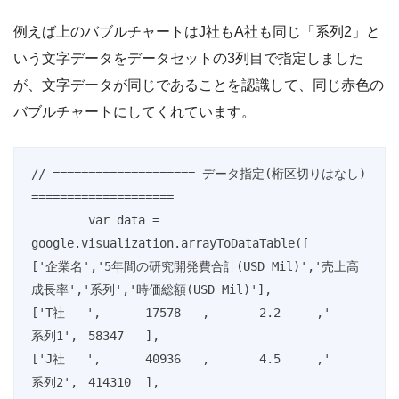
例えば上のバブルチャートはJ社もA社も同じ「系列2」と
いう文字データをデータセットの3列目で指定しました
が、文字データが同じであることを認識して、同じ赤色の
バブルチャートにしてくれています。
// ==================== データ指定(桁区切りはなし) 
====================

	var data = 
google.visualization.arrayToDataTable([

['企業名','5年間の研究開発費合計(USD Mil)','売上高
成長率','系列','時価総額(USD Mil)'],

['T社   ',	17578	,	2.2	,'	
系列1',	58347	],

['J社   ',	40936	,	4.5	,'	
系列2',	414310	],
