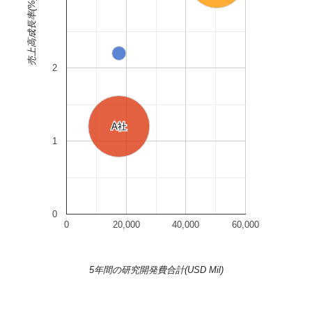
売上高成長率(%)
2
A社
A社
1
0
0
20,000
40,000
60,000
5年間の研究開発費合計(USD Mil)