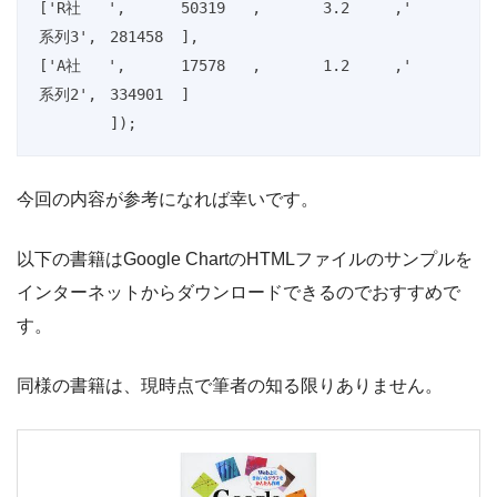
['R社   ',	50319	,	3.2	,'	
系列3',	281458	],

['A社   ',	17578	,	1.2	,'	
系列2',	334901	]

	]);
今回の内容が参考になれば幸いです。
以下の書籍はGoogle ChartのHTMLファイルのサンプルを
インターネットからダウンロードできるのでおすすめで
す。
同様の書籍は、現時点で筆者の知る限りありません。