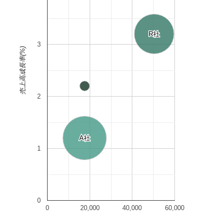
R社
R社
3
売上高成長率(%)
2
A社
A社
1
0
0
20,000
40,000
60,000