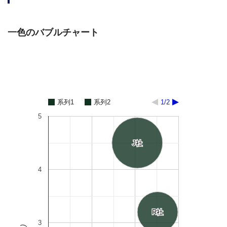
一色のバブルチャート
系列1
系列2
1/2
5
J社
J社
4
R社
R社
3