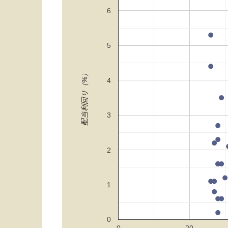
6
5
配当利回り（%）
4
3
2
1
0
0
20