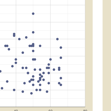
40
60
80