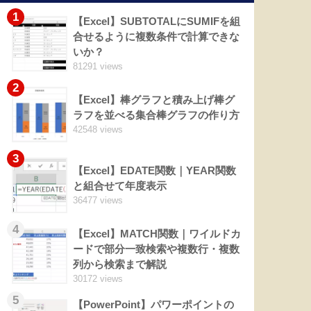
1
【Excel】SUBTOTALにSUMIFを組
合せるように複数条件で計算できな
いか？
81291 views
2
【Excel】棒グラフと積み上げ棒グ
ラフを並べる集合棒グラフの作り方
42548 views
3
【Excel】EDATE関数｜YEAR関数
と組合せて年度表示
36477 views
4
【Excel】MATCH関数｜ワイルドカ
ードで部分一致検索や複数行・複数
列から検索まで解説
30172 views
5
【PowerPoint】パワーポイントの