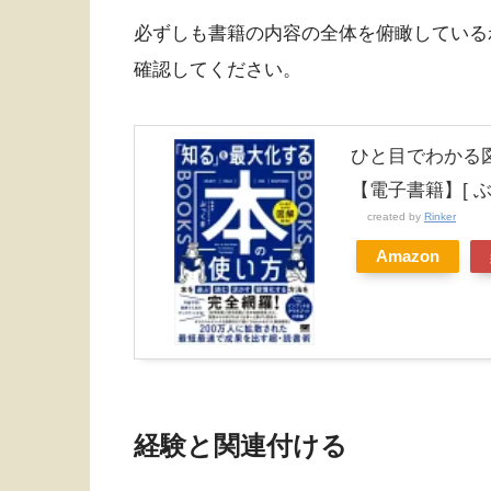
必ずしも書籍の内容の全体を俯瞰している
確認してください。
ひと目でわかる
【電子書籍】[ ぶ
created by
Rinker
Amazon
経験と関連付ける