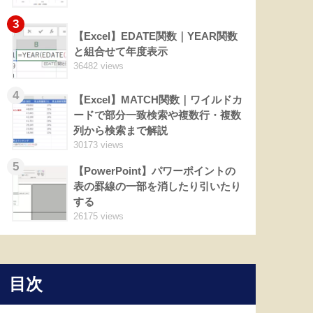
3
【Excel】EDATE関数｜YEAR関数
と組合せて年度表示
36482 views
4
【Excel】MATCH関数｜ワイルドカ
ードで部分一致検索や複数行・複数
列から検索まで解説
30173 views
5
【PowerPoint】パワーポイントの
表の罫線の一部を消したり引いたり
する
26175 views
目次