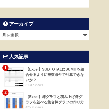
アーカイブ
人気記事
1
【Excel】SUBTOTALにSUMIFを組
合せるように複数条件で計算できな
いか？
81317 views
2
【Excel】棒グラフと積み上げ棒グ
ラフを並べる集合棒グラフの作り方
42568 views