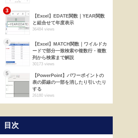
3
【Excel】EDATE関数｜YEAR関数
と組合せて年度表示
36484 views
4
【Excel】MATCH関数｜ワイルドカ
ードで部分一致検索や複数行・複数
列から検索まで解説
30173 views
5
【PowerPoint】パワーポイントの
表の罫線の一部を消したり引いたり
する
26180 views
目次