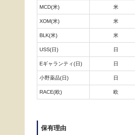
MCD(米)
米
XOM(米)
米
BLK(米)
米
USS(日)
日
Eギャランティ(日)
日
小野薬品(日)
日
RACE(欧)
欧
保有理由