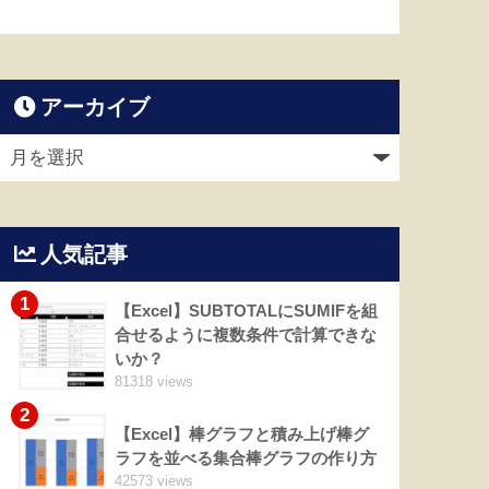
アーカイブ
人気記事
1
【Excel】SUBTOTALにSUMIFを組
合せるように複数条件で計算できな
いか？
81318 views
2
【Excel】棒グラフと積み上げ棒グ
ラフを並べる集合棒グラフの作り方
42573 views