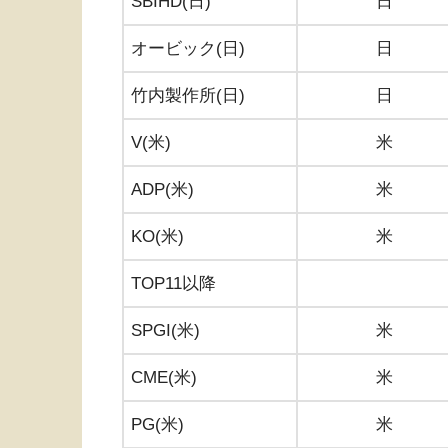
SBIHD(日)
日
オービック(日)
日
竹内製作所(日)
日
V(米)
米
ADP(米)
米
KO(米)
米
TOP11以降
SPGI(米)
米
CME(米)
米
PG(米)
米