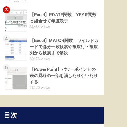
3
【Excel】EDATE関数｜YEAR関数
と組合せて年度表示
36484 views
4
【Excel】MATCH関数｜ワイルドカ
ードで部分一致検索や複数行・複数
列から検索まで解説
30173 views
5
【PowerPoint】パワーポイントの
表の罫線の一部を消したり引いたり
する
26179 views
目次