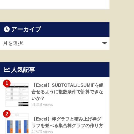
アーカイブ
人気記事
1
【Excel】SUBTOTALにSUMIFを組
合せるように複数条件で計算できな
いか？
81318 views
2
【Excel】棒グラフと積み上げ棒グ
ラフを並べる集合棒グラフの作り方
42573 views