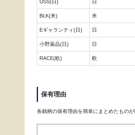
USS(日)
日
BLK(米)
米
Eギャランティ(日)
日
小野薬品(日)
日
RACE(欧)
欧
保有理由
各銘柄の保有理由を簡単にまとめたものが