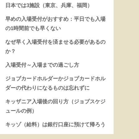
1
【Excel】SUBTOTALにSUMIFを組
合せるように複数条件で計算できな
いか？
81292 views
2
【Excel】棒グラフと積み上げ棒グ
ラフを並べる集合棒グラフの作り方
42548 views
3
【Excel】EDATE関数｜YEAR関数
と組合せて年度表示
36477 views
4
【Excel】MATCH関数｜ワイルドカ
ードで部分一致検索や複数行・複数
列から検索まで解説
30172 views
5
【PowerPoint】パワーポイントの