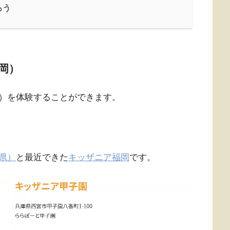
ろう
岡）
）を体験することができます。
。
県）
と最近できた
キッザニア福岡
です。