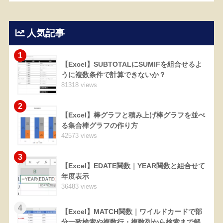
人気記事
1
【Excel】SUBTOTALにSUMIFを組合せるよ
うに複数条件で計算できないか？
81318 views
2
【Excel】棒グラフと積み上げ棒グラフを並べ
る集合棒グラフの作り方
42573 views
3
【Excel】EDATE関数｜YEAR関数と組合せて
年度表示
36483 views
4
【Excel】MATCH関数｜ワイルドカードで部
分一致検索や複数行・複数列から検索まで解