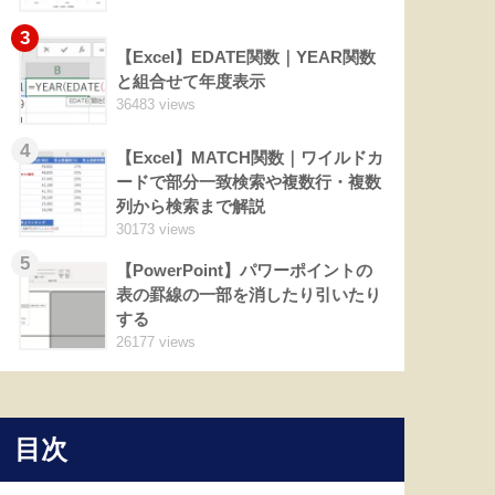
3
【Excel】EDATE関数｜YEAR関数
と組合せて年度表示
36483 views
4
【Excel】MATCH関数｜ワイルドカ
ードで部分一致検索や複数行・複数
列から検索まで解説
30173 views
5
【PowerPoint】パワーポイントの
表の罫線の一部を消したり引いたり
する
26177 views
目次