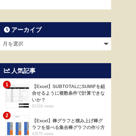
アーカイブ
人気記事
1
【Excel】SUBTOTALにSUMIFを組
合せるように複数条件で計算できな
いか？
81318 views
2
【Excel】棒グラフと積み上げ棒グ
ラフを並べる集合棒グラフの作り方
42570 views