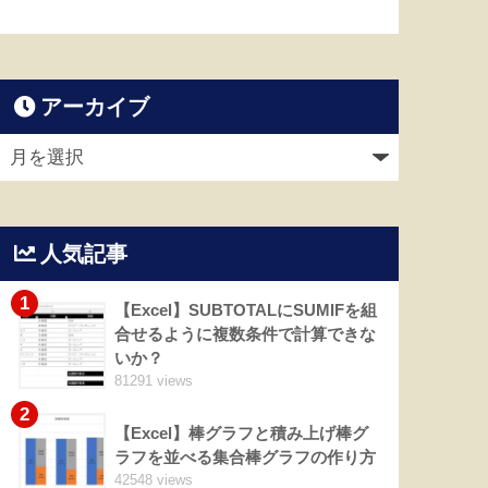
アーカイブ
人気記事
1
【Excel】SUBTOTALにSUMIFを組
合せるように複数条件で計算できな
いか？
81291 views
2
【Excel】棒グラフと積み上げ棒グ
ラフを並べる集合棒グラフの作り方
42548 views