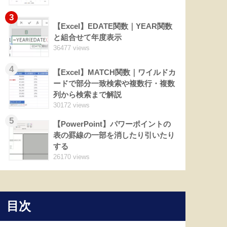
3
【Excel】EDATE関数｜YEAR関数
と組合せて年度表示
36477 views
4
【Excel】MATCH関数｜ワイルドカ
ードで部分一致検索や複数行・複数
列から検索まで解説
30172 views
5
【PowerPoint】パワーポイントの
表の罫線の一部を消したり引いたり
する
26170 views
目次