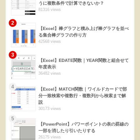
うに複数条件で計算できないか？
81316 views
2
【Excel】棒グラフと積み上げ棒グラフを並べ
る集合棒グラフの作り方
42568 views
3
【Excel】EDATE関数｜YEAR関数と組合せて
年度表示
36482 views
4
【Excel】MATCH関数｜ワイルドカードで部
分一致検索や複数行・複数列から検索まで解
説
30173 views
5
【PowerPoint】パワーポイントの表の罫線の
一部を消したり引いたりする
26175 views