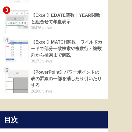
3
【Excel】EDATE関数｜YEAR関数
と組合せて年度表示
36476 views
4
【Excel】MATCH関数｜ワイルドカ
ードで部分一致検索や複数行・複数
列から検索まで解説
30172 views
5
【PowerPoint】パワーポイントの
表の罫線の一部を消したり引いたり
する
26168 views
目次