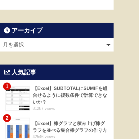
アーカイブ
人気記事
1
【Excel】SUBTOTALにSUMIFを組
合せるように複数条件で計算できな
いか？
81287 views
2
【Excel】棒グラフと積み上げ棒グ
ラフを並べる集合棒グラフの作り方
42546 views