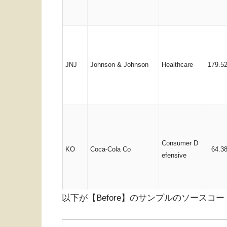
JNJ
Johnson & Johnson
Healthcare
179.5
Consumer D
KO
Coca-Cola Co
64.3
efensive
以下が【Before】のサンプルのソースコ