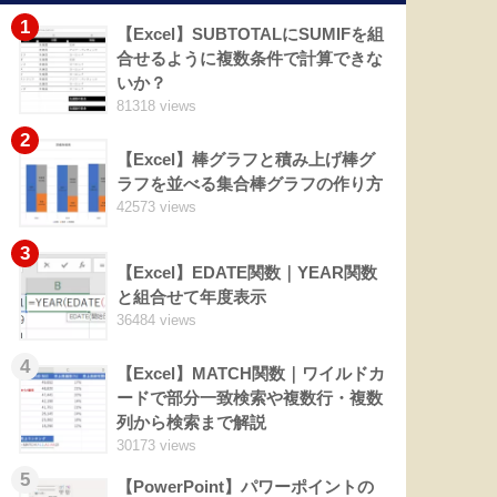
1
【Excel】SUBTOTALにSUMIFを組
合せるように複数条件で計算できな
いか？
81318 views
2
4.27
472,389
23.82
57.54
0.31
185.5
【Excel】棒グラフと積み上げ棒グ
ラフを並べる集合棒グラフの作り方
42573 views
3
【Excel】EDATE関数｜YEAR関数
と組合せて年度表示
36484 views
1.7
279,089
27.08
71.78
0.46
66.72
4
【Excel】MATCH関数｜ワイルドカ
ードで部分一致検索や複数行・複数
列から検索まで解説
30173 views
5
【PowerPoint】パワーポイントの