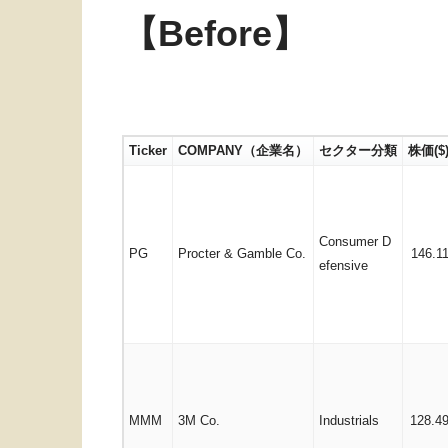
【Before】
Ticker
COMPANY（企業名）
セクター分類
株価($
Consumer D
PG
Procter & Gamble Co.
146.1
efensive
MMM
3M Co.
Industrials
128.4