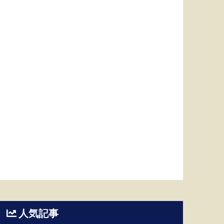
PS (TTM)($)
時価総額 ($M)
実績PER
配当性向(%)
Beta
52週高値$)
5
3.49
350,561
24.49
62.27
0.43
164.9
5.94
73,118
13.07
61.81
0.58
203.21
人気記事