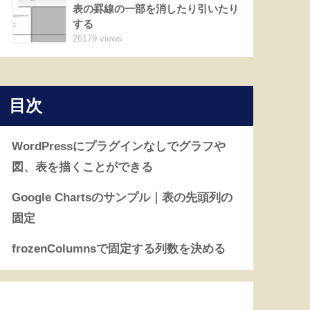
表の罫線の一部を消したり引いたり
する
26179 views
目次
DPS (TTM)($)
時価総額 ($M)
実績PER
配当性向(%)
Beta
52週高値$)
5
WordPressにプラグインなしでグラフや
図、表を描くことができる
Google Chartsのサンプル｜表の先頭列の
3.49
350,561
24.49
62.27
0.43
164.9
固定
frozenColumnsで固定する列数を決める