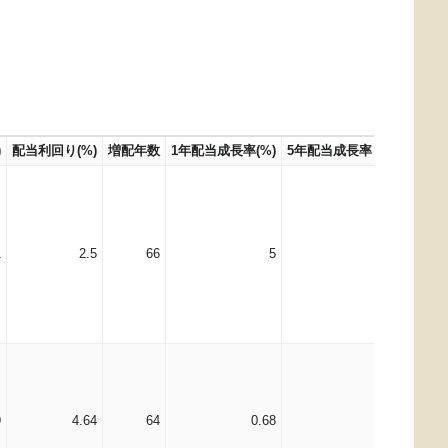
)
配当利回り(%)
増配年数
1年配当成長率(%)
5年配当成長率 (年率)(%)
D
1
2.5
66
5
5.78
9
4.64
64
0.68
4.86