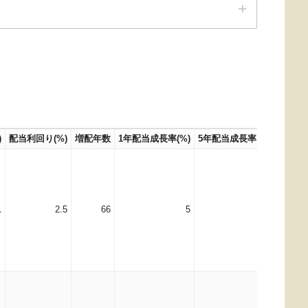
)
配当利回り(%)
増配年数
1年配当成長率(%)
5年配当成長率 (年率)(%)
1
2.5
66
5
5.78