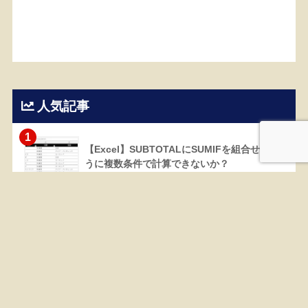
人気記事
1
【Excel】SUBTOTALにSUMIFを組合せるよ
うに複数条件で計算できないか？
81318 views
2
【Excel】棒グラフと積み上げ棒グラフを並べ
る集合棒グラフの作り方
42573 views
3
【Excel】EDATE関数｜YEAR関数と組合せて
年度表示