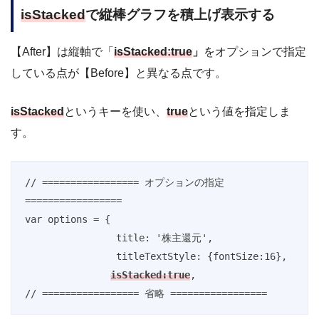
isStacked
で縦棒グラフを積上げ表示する
【After】は縦軸で「
isStacked:true
」
をオプションで指定
している点が【Before】と異なる点です。
isStacked
というキーを使い、
true
という値を指定しま
す。
// ================= オプションの指定 
=================

var options = {

		title: '株主還元',

		titleTextStyle: {fontSize:16},

isStacked:true
,
