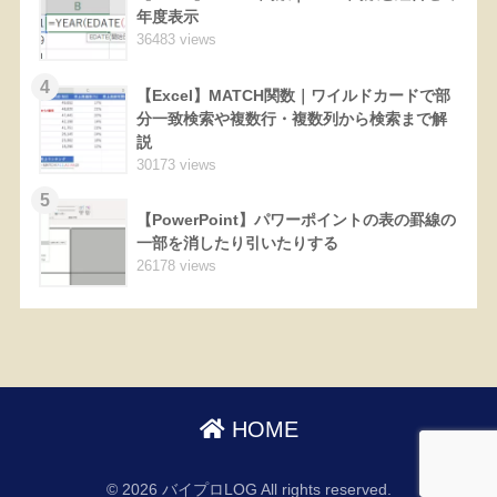
年度表示
36483 views
4
【Excel】MATCH関数｜ワイルドカードで部
分一致検索や複数行・複数列から検索まで解
説
30173 views
5
【PowerPoint】パワーポイントの表の罫線の
一部を消したり引いたりする
26178 views
HOME
© 2026 バイプロLOG All rights reserved.