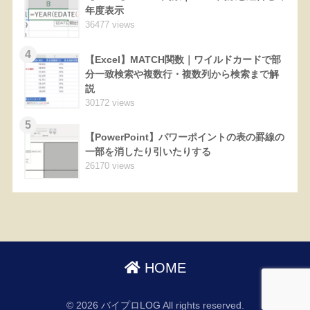
年度表示
36477 views
4
【Excel】MATCH関数｜ワイルドカードで部
分一致検索や複数行・複数列から検索まで解
説
30172 views
5
【PowerPoint】パワーポイントの表の罫線の
一部を消したり引いたりする
26170 views
HOME
© 2026 バイプロLOG All rights reserved.