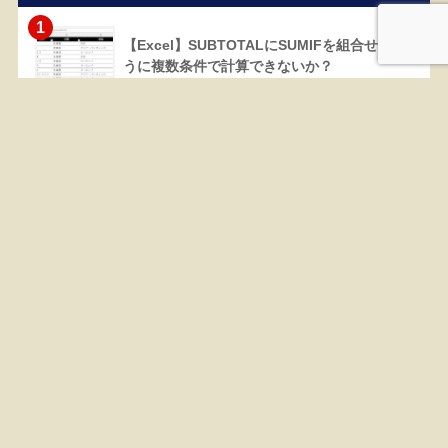
1
【Excel】SUBTOTALにSUMIFを組合せるよ
うに複数条件で計算できないか？
81291 views
2
【Excel】棒グラフと積み上げ棒グラフを並べ
る集合棒グラフの作り方
42548 views
3
【Excel】EDATE関数｜YEAR関数と組合せて
年度表示
36477 views
4
【Excel】MATCH関数｜ワイルドカードで部
分一致検索や複数行・複数列から検索まで解
説
30172 views
5