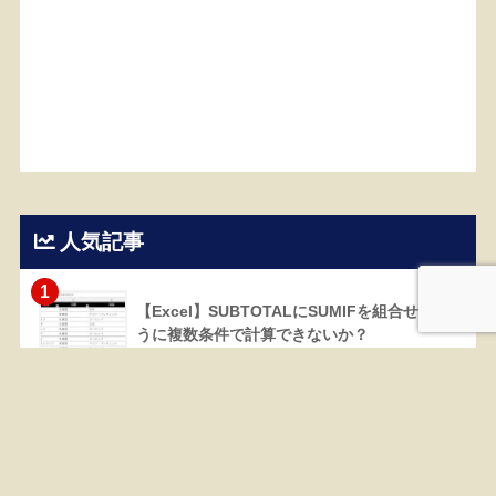
人気記事
1
【Excel】SUBTOTALにSUMIFを組合せるよ
うに複数条件で計算できないか？
81277 views
2
【Excel】棒グラフと積み上げ棒グラフを並べ
る集合棒グラフの作り方
42534 views