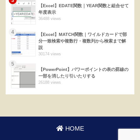
3
【Excel】EDATE関数｜YEAR関数と組合せて
年度表示
36488 views
4
【Excel】MATCH関数｜ワイルドカードで部
分一致検索や複数行・複数列から検索まで解
説
30174 views
5
【PowerPoint】パワーポイントの表の罫線の
一部を消したり引いたりする
26188 views
HOME