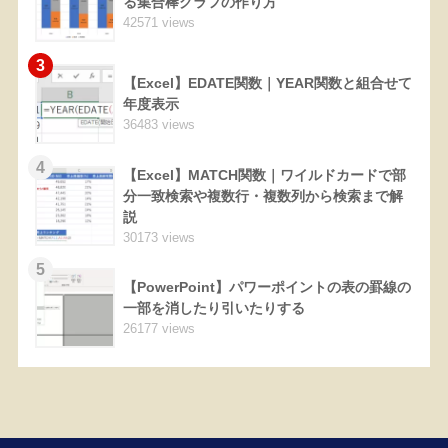
る集合棒グラフの作り方
42571 views
3
【Excel】EDATE関数｜YEAR関数と組合せて
年度表示
36483 views
4
【Excel】MATCH関数｜ワイルドカードで部
分一致検索や複数行・複数列から検索まで解
説
30173 views
5
【PowerPoint】パワーポイントの表の罫線の
一部を消したり引いたりする
26177 views