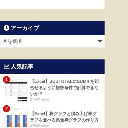
アーカイブ
人気記事
1
【Excel】SUBTOTALにSUMIFを組
合せるように複数条件で計算できな
いか？
81297 views
2
【Excel】棒グラフと積み上げ棒グ
ラフを並べる集合棒グラフの作り方
42549 views