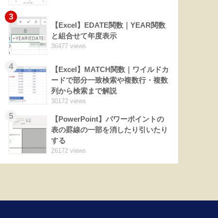
3
【Excel】EDATE関数｜YEAR関数
と組合せて年度表示
36477 views
4
【Excel】MATCH関数｜ワイルドカ
ードで部分一致検索や複数行・複数
列から検索まで解説
30172 views
5
【PowerPoint】パワーポイントの
表の罫線の一部を消したり引いたり
する
26172 views