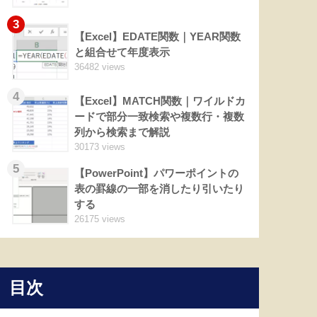
3
【Excel】EDATE関数｜YEAR関数
と組合せて年度表示
36482 views
4
【Excel】MATCH関数｜ワイルドカ
ードで部分一致検索や複数行・複数
列から検索まで解説
30173 views
5
【PowerPoint】パワーポイントの
表の罫線の一部を消したり引いたり
する
26175 views
目次