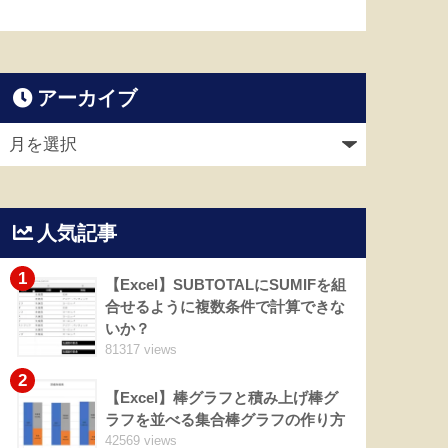
アーカイブ
人気記事
1
【Excel】SUBTOTALにSUMIFを組
合せるように複数条件で計算できな
いか？
81317 views
2
【Excel】棒グラフと積み上げ棒グ
ラフを並べる集合棒グラフの作り方
42569 views