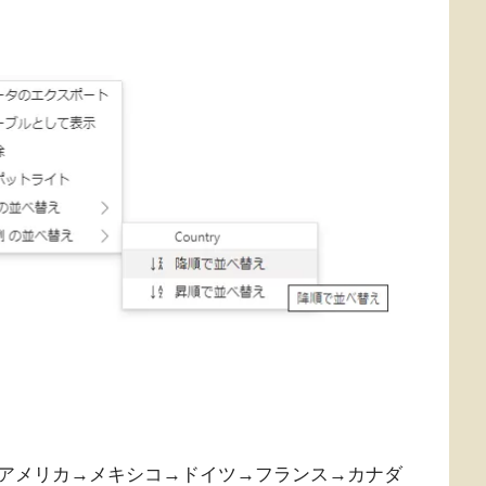
アメリカ→メキシコ→ドイツ→フランス→カナダ