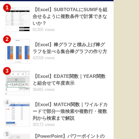
1
【Excel】SUBTOTALにSUMIFを組
合せるように複数条件で計算できな
いか？
81305 views
2
【Excel】棒グラフと積み上げ棒グ
ラフを並べる集合棒グラフの作り方
42558 views
3
【Excel】EDATE関数｜YEAR関数
と組合せて年度表示
36481 views
4
【Excel】MATCH関数｜ワイルドカ
ードで部分一致検索や複数行・複数
列から検索まで解説
30172 views
5
【PowerPoint】パワーポイントの