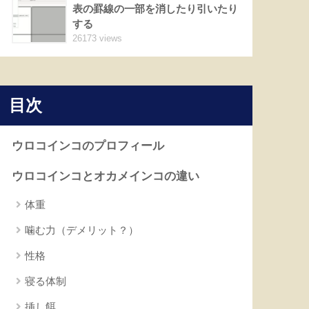
表の罫線の一部を消したり引いたり
する
26173 views
目次
ウロコインコのプロフィール
ウロコインコとオカメインコの違い
体重
噛む力（デメリット？）
性格
寝る体制
挿し餌