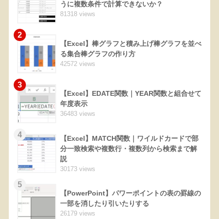
うに複数条件で計算できないか？
81318 views
2
【Excel】棒グラフと積み上げ棒グラフを並べ
る集合棒グラフの作り方
42572 views
3
【Excel】EDATE関数｜YEAR関数と組合せて
年度表示
36483 views
4
【Excel】MATCH関数｜ワイルドカードで部
分一致検索や複数行・複数列から検索まで解
説
30173 views
5
【PowerPoint】パワーポイントの表の罫線の
一部を消したり引いたりする
26179 views