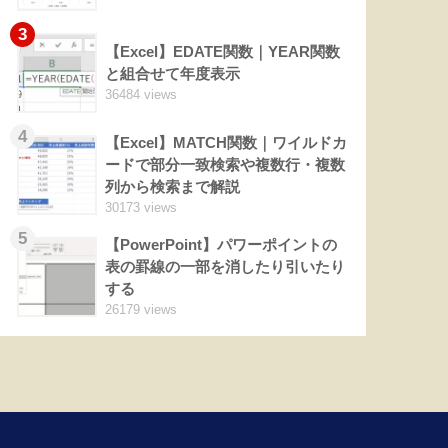
3
【Excel】EDATE関数｜YEAR関数
と組合せて年度表示
36484 views
4
【Excel】MATCH関数｜ワイルドカ
ードで部分一致検索や複数行・複数
列から検索まで解説
30173 views
5
【PowerPoint】パワーポイントの
表の罫線の一部を消したり引いたり
する
26179 views