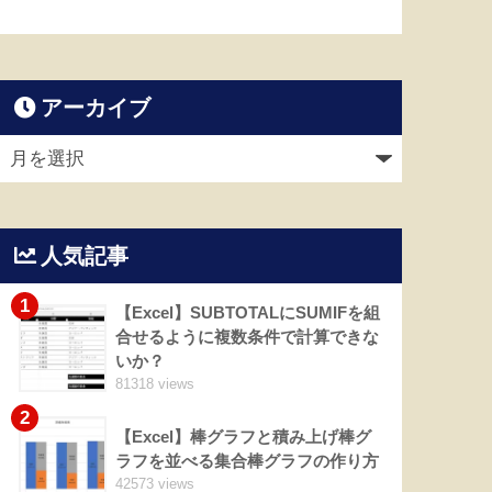
アーカイブ
人気記事
1
【Excel】SUBTOTALにSUMIFを組
合せるように複数条件で計算できな
いか？
81318 views
2
【Excel】棒グラフと積み上げ棒グ
ラフを並べる集合棒グラフの作り方
42573 views