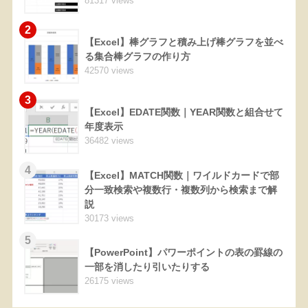
81317 views
2
【Excel】棒グラフと積み上げ棒グラフを並べ
る集合棒グラフの作り方
42570 views
3
【Excel】EDATE関数｜YEAR関数と組合せて
年度表示
36482 views
4
【Excel】MATCH関数｜ワイルドカードで部
分一致検索や複数行・複数列から検索まで解
説
30173 views
5
【PowerPoint】パワーポイントの表の罫線の
一部を消したり引いたりする
26175 views