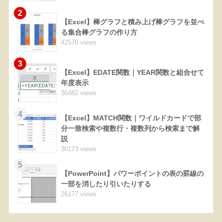
2
【Excel】棒グラフと積み上げ棒グラフを並べ
る集合棒グラフの作り方
42570 views
3
【Excel】EDATE関数｜YEAR関数と組合せて
年度表示
36482 views
4
【Excel】MATCH関数｜ワイルドカードで部
分一致検索や複数行・複数列から検索まで解
説
30173 views
5
【PowerPoint】パワーポイントの表の罫線の
一部を消したり引いたりする
26177 views